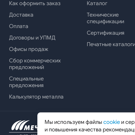
Как оформить заказ
Каталог
термообработ
Доставка
Технические
спецификации
Оплата
Сертификация
Договоры и УПМД
Печатные каталог
Офисы продаж
Сбор коммерческих
предложений
Специальные
предложения
Калькулятор металла
Мы используем файлы
cookie
и сер
125167, г. Москва, вн. тер. г. муниц
и повышения качества рекомендац
Красноармейская, д. 1.