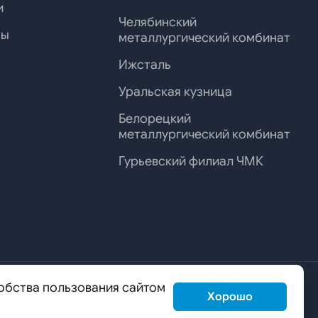
и
Челябинский
ты
металлургический комбинат
Ижсталь
Уральская кузница
Белорецкий
металлургический комбинат
Гурьевский филиал ЧМК
обства пользования сайтом
Хорошо
us@mechel.ru
ОБРАТНАЯ СВЯЗЬ