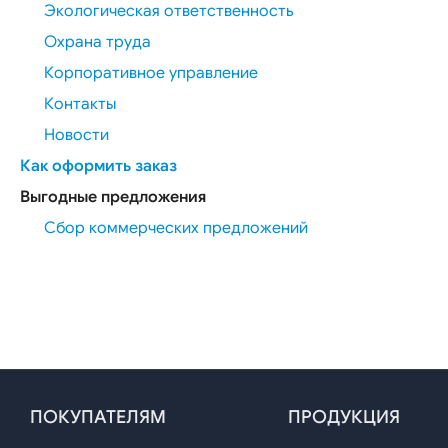
Полоса углеродистая
Арматурные п
Экологическая ответственность
Шестигранник катаный
Канат нержав
Канат оцинко
Охрана труда
Фасонный прокат
Канат с поли
покрытием
Двутавровая балка
Корпоративное управление
Канат светлый
Спецпрофиль
Контакты
Уголок
Проволока
Швеллер
Новости
Проволока ВР-
Шары
Проволока
Как оформить заказ
высокопрочна
Шары
Проволока кан
Выгодные предложения
Проволока
Нержавеющая сталь
нержавеющая
Сбор коммерческих предложений
Проволока
Нержавеющий лист
оцинкованная
Проволока про
Нержавеющий лист горячекатаный
Проволока
Нержавеющий лист холоднокатаный
пружинная
Нержавеющий сорт
машиностроит
Проволока
Квадрат нержавеющий
пружинная
Круг нержавеющий
мебельная
Полоса нержавеющая
Проволока сва
Шестигранник нержавеющий
Проволока
ПОКУПАТЕЛЯМ
ПРОДУКЦИЯ
термонеобраб
Проволока