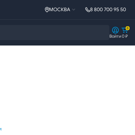
МОСКВА
8 800 700 95 50
0
Войти
0 ₽
Ферросплавы
Ферросплавы
Ферросилиций
и