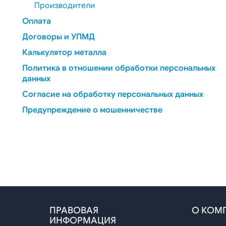
ряди
Сетка сварная
Рельсы железнодорожные
Производители
еющий
Стропы
Рельсы контактные
ванный
Оплата
мерным
Стропы грузовые
Рельсы контактные
канатные
Договоры и УПМД
Рельсы трамвайные
Стропы текстильные
Калькулятор металла
Стропы цепные
Рельсы трамвайные
Политика в отношении обработки персональных
Крепеж
1
Кузнечно-прессовая
данных
Гвозди
я
продукция
Согласие на обработку персональных данных
атная
Лента
Лента
Кольца
Предупреждение о мошенничестве
Кольца нержавеющие
Поковка
чая
Поковка нержавеющая
Поковка быстрорез
Поковка из стали со спец. свой
ельная
Поковка инструментальная
Поковка конструкционная
Поковка углеродистая
рочная
Штамповка
ПРАВОВАЯ
О КОМ
Штамповка конструкционная
отанная
ИНФОРМАЦИЯ
Штамповка углеродистая