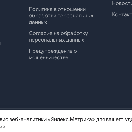
Новост
анная
Политика в отношении
Контак
обработки персональных
данных
Согласие на обработку
персональных данных
и
Предупреждение о
мошенничестве
вис веб-аналитики «Яндекс.Метрика» для вашего уд
ипальный округ Аэропорт, ул.
8 (800) 700-95-50
msr
ий.