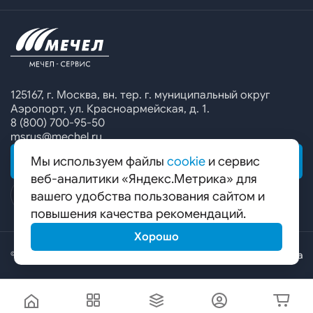
Офисы продаж
Печатные каталоги
Контакты
Челябинский металлургический комбинат
Предупреждение о мошенничестве
Сбор коммерческих предложений
Ижсталь
Специальные предложения
Уральская кузница
Калькулятор металла
Белорецкий металлургический комбинат
125167, г. Москва, вн. тер. г. муниципальный округ
Аэропорт, ул. Красноармейская, д. 1.
Гурьевский филиал ЧМК
8 (800) 700-95-50
msrus@mechel.ru
Мы используем файлы
cookie
и сервис
ОБРАТНАЯ СВЯЗЬ
веб-аналитики «Яндекс.Метрика» для
вашего удобства пользования сайтом и
повышения качества рекомендаций.
Хорошо
© ООО «Мечел-Сервис», 2026
Карта сайта