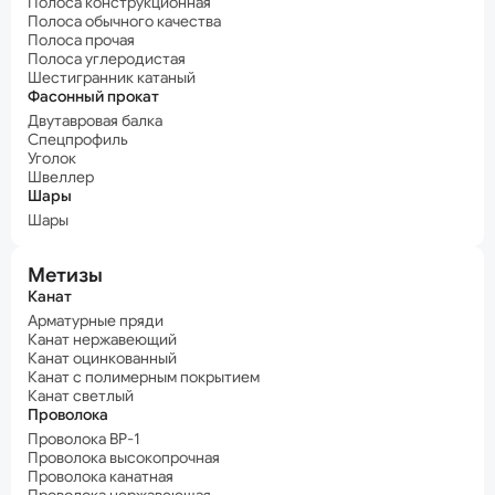
Полоса конструкционная
Полоса обычного качества
Полоса прочая
Полоса углеродистая
Шестигранник катаный
Фасонный прокат
Двутавровая балка
Спецпрофиль
Уголок
Швеллер
Шары
Шары
Метизы
Канат
Арматурные пряди
Канат нержавеющий
Канат оцинкованный
Канат с полимерным покрытием
Канат светлый
Проволока
Проволока ВР-1
Проволока высокопрочная
Проволока канатная