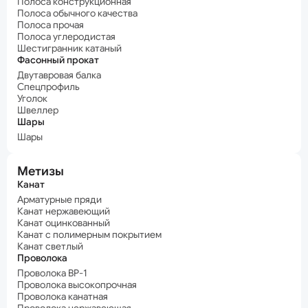
Полоса конструкционная
Полоса обычного качества
Полоса прочая
Полоса углеродистая
Шестигранник катаный
Фасонный прокат
Двутавровая балка
Спецпрофиль
Уголок
Швеллер
Шары
Шары
Метизы
Канат
Арматурные пряди
Канат нержавеющий
Канат оцинкованный
Канат с полимерным покрытием
Канат светлый
Проволока
Проволока ВР-1
Проволока высокопрочная
Проволока канатная