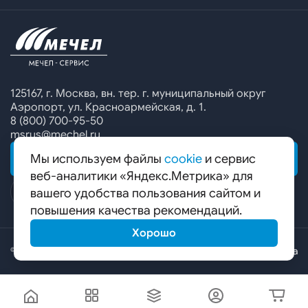
Офисы продаж
Печатные каталоги
Контакты
Челябинский металлургический комбинат
Предупреждение о мошенничестве
Сбор коммерческих предложений
Ижсталь
Специальные предложения
Уральская кузница
Калькулятор металла
Белорецкий металлургический комбинат
125167, г. Москва, вн. тер. г. муниципальный округ
Аэропорт, ул. Красноармейская, д. 1.
Гурьевский филиал ЧМК
8 (800) 700-95-50
msrus@mechel.ru
Мы используем файлы
cookie
и сервис
ОБРАТНАЯ СВЯЗЬ
веб-аналитики «Яндекс.Метрика» для
вашего удобства пользования сайтом и
повышения качества рекомендаций.
Хорошо
© ООО «Мечел-Сервис», 2026
Карта сайта