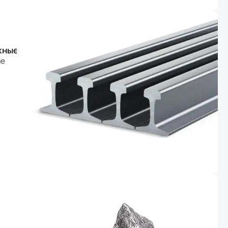
жные
ые