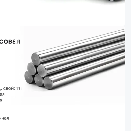
совая
ц. свойствами
ая
я
нная
я