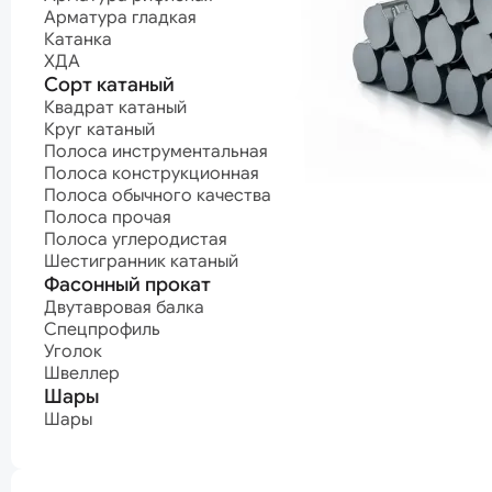
Полоса углеродистая
Арматурные п
Арматура гладкая
Шестигранник катаный
Канат нержав
Катанка
Канат оцинко
Фасонный прокат
Канат с поли
ХДА
покрытием
Двутавровая балка
Сорт катаный
Канат светлый
Спецпрофиль
Квадрат катаный
Уголок
Круг катаный
Проволока
Швеллер
Полоса инструментальная
Проволока ВР-
Шары
Проволока
Полоса конструкционная
высокопрочна
Шары
Полоса обычного качества
Проволока кан
Полоса прочая
Проволока
Нержавеющая сталь
Полоса углеродистая
нержавеющая
Шестигранник катаный
Проволока
Нержавеющий лист
Фасонный прокат
оцинкованная
Проволока про
Нержавеющий лист горячекатаный
Двутавровая балка
Проволока
Нержавеющий лист холоднокатаный
Спецпрофиль
пружинная
Уголок
Нержавеющий сорт
машиностроит
Швеллер
Проволока
Квадрат нержавеющий
Шары
пружинная
Круг нержавеющий
мебельная
Полоса нержавеющая
Шары
Проволока сва
Шестигранник нержавеющий
Проволока
термонеобраб
Проволока