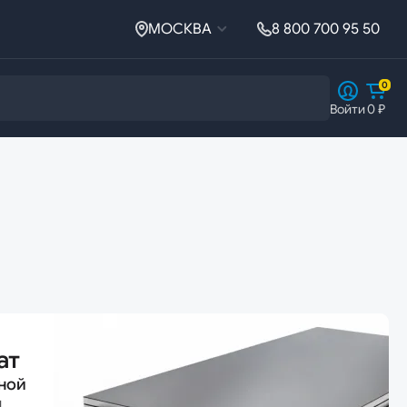
МОСКВА
8 800 700 95 50
0
Войти
0 ₽
Ферросплавы
Ферросплавы
Ферросилиций
ат
ной
й