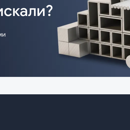
искали?
ми