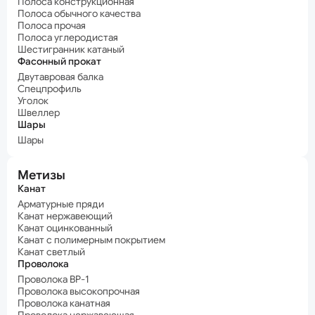
Полоса конструкционная
Полоса обычного качества
Полоса прочая
Полоса углеродистая
Шестигранник катаный
Фасонный прокат
Двутавровая балка
Спецпрофиль
Уголок
Швеллер
Шары
Шары
Метизы
Канат
Арматурные пряди
Канат нержавеющий
Канат оцинкованный
Канат с полимерным покрытием
Канат светлый
Проволока
Проволока ВР-1
Проволока высокопрочная
Проволока канатная