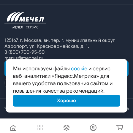
Офисы продаж
Печатные каталоги
Контакты
Челябинский металлургический комбинат
Предупреждение о мошенничестве
Сбор коммерческих предложений
Ижсталь
Специальные предложения
Уральская кузница
Калькулятор металла
Белорецкий металлургический комбинат
125167, г. Москва, вн. тер. г. муниципальный округ
Аэропорт, ул. Красноармейская, д. 1.
Гурьевский филиал ЧМК
8 (800) 700-95-50
msrus@mechel.ru
Мы используем файлы
cookie
и сервис
ОБРАТНАЯ СВЯЗЬ
веб-аналитики «Яндекс.Метрика» для
вашего удобства пользования сайтом и
повышения качества рекомендаций.
Хорошо
© ООО «Мечел-Сервис», 2026
Карта сайта