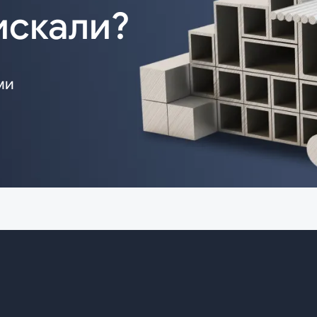
искали?
ми