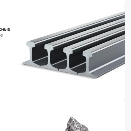
жные
ые