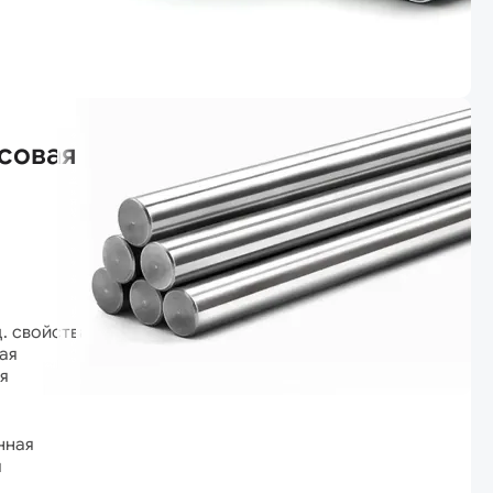
совая
ц. свойствами
ая
я
нная
я