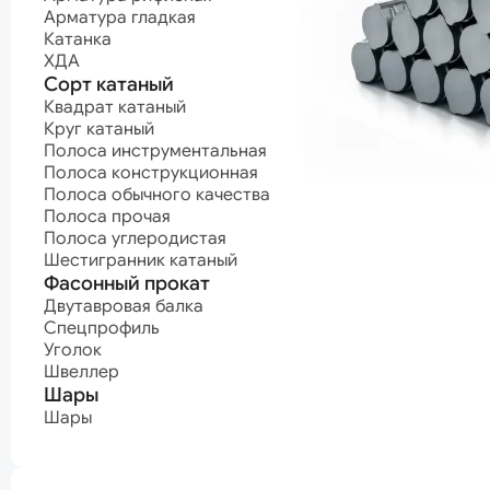
Полоса углеродистая
Арматурные п
Арматура гладкая
Шестигранник катаный
Канат нержав
Катанка
Канат оцинко
Фасонный прокат
Канат с поли
ХДА
покрытием
Двутавровая балка
Сорт катаный
Канат светлый
Спецпрофиль
Квадрат катаный
Уголок
Круг катаный
Проволока
Швеллер
Полоса инструментальная
Проволока ВР-
Шары
Проволока
Полоса конструкционная
высокопрочна
Шары
Полоса обычного качества
Проволока кан
Полоса прочая
Проволока
Нержавеющая сталь
Полоса углеродистая
нержавеющая
Шестигранник катаный
Проволока
Нержавеющий лист
Фасонный прокат
оцинкованная
Проволока про
Нержавеющий лист горячекатаный
Двутавровая балка
Проволока
Нержавеющий лист холоднокатаный
Спецпрофиль
пружинная
Уголок
Нержавеющий сорт
машиностроит
Швеллер
Проволока
Квадрат нержавеющий
Шары
пружинная
Круг нержавеющий
мебельная
Полоса нержавеющая
Шары
Проволока сва
Шестигранник нержавеющий
Проволока
термонеобраб
Проволока