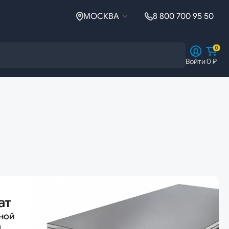
МОСКВА
8 800 700 95 50
0
Войти
0 ₽
Ферросплавы
Ферросплавы
Ферросилиций
ат
ной
й