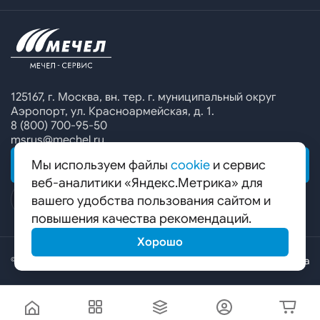
Офисы продаж
Печатные каталоги
Контакты
Челябинский металлургический комбинат
Предупреждение о мошенничестве
Сбор коммерческих предложений
Ижсталь
Специальные предложения
Уральская кузница
Калькулятор металла
Белорецкий металлургический комбинат
125167, г. Москва, вн. тер. г. муниципальный округ
Аэропорт, ул. Красноармейская, д. 1.
Гурьевский филиал ЧМК
8 (800) 700-95-50
msrus@mechel.ru
Мы используем файлы
cookie
и сервис
ОБРАТНАЯ СВЯЗЬ
веб-аналитики «Яндекс.Метрика» для
вашего удобства пользования сайтом и
повышения качества рекомендаций.
Хорошо
© ООО «Мечел-Сервис», 2026
Карта сайта