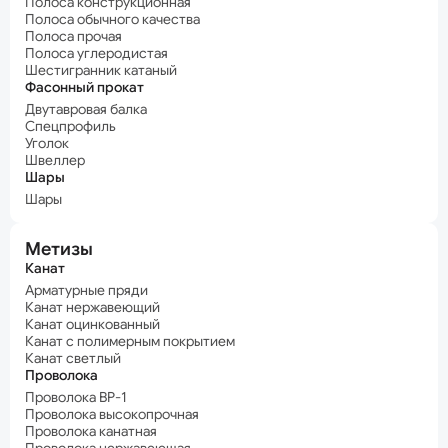
Полоса конструкционная
Полоса обычного качества
Полоса прочая
Полоса углеродистая
Шестигранник катаный
Фасонный прокат
Двутавровая балка
Спецпрофиль
Уголок
Швеллер
Шары
Шары
Метизы
Канат
Арматурные пряди
Канат нержавеющий
Канат оцинкованный
Канат с полимерным покрытием
Канат светлый
Проволока
Проволока ВР-1
Проволока высокопрочная
Проволока канатная