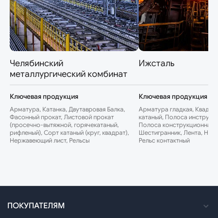
Челябинский
Ижсталь
металлургический комбинат
Ключевая продукция
Ключевая продукция
Арматура, Катанка, Двутавровая Балка,
Арматура гладкая, Квадрат
Фасонный прокат, Листовой прокат
катаный, Полоса инструме
(просечно-вытяжной, горячекатаный,
Полоса конструкционная, 
рифленый), Сорт катаный (круг, квадрат),
Шестигранник, Лента, Нер
Нержавеющий лист, Рельсы
Рельс контактный
ПОКУПАТЕЛЯМ