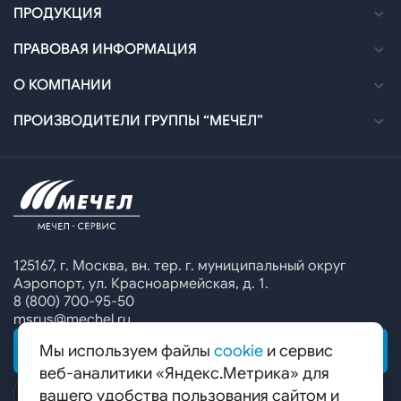
Как оформить заказ
ПРОДУКЦИЯ
Доставка
Каталог
ПРАВОВАЯ ИНФОРМАЦИЯ
Оплата
Технические спецификации
Политика в отношении обработки персональных
О КОМПАНИИ
данных
Договоры и УПМД
Сертификация
Новости
ПРОИЗВОДИТЕЛИ ГРУППЫ “МЕЧЕЛ”
Согласие на обработку персональных данных
Офисы продаж
Печатные каталоги
Контакты
Челябинский металлургический комбинат
Предупреждение о мошенничестве
Сбор коммерческих предложений
Ижсталь
Специальные предложения
Уральская кузница
Калькулятор металла
Белорецкий металлургический комбинат
125167, г. Москва, вн. тер. г. муниципальный округ
Аэропорт, ул. Красноармейская, д. 1.
Гурьевский филиал ЧМК
8 (800) 700-95-50
msrus@mechel.ru
Мы используем файлы
cookie
и сервис
ОБРАТНАЯ СВЯЗЬ
веб-аналитики «Яндекс.Метрика» для
вашего удобства пользования сайтом и