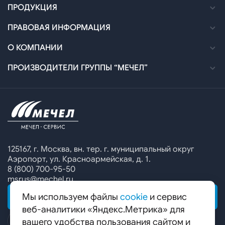
Как оформить заказ
ПРОДУКЦИЯ
Доставка
Каталог
ПРАВОВАЯ ИНФОРМАЦИЯ
Оплата
Технические спецификации
Политика в отношении обработки персональных
О КОМПАНИИ
данных
Договоры и УПМД
Сертификация
Новости
ПРОИЗВОДИТЕЛИ ГРУППЫ “МЕЧЕЛ”
Согласие на обработку персональных данных
Офисы продаж
Печатные каталоги
Контакты
Челябинский металлургический комбинат
Предупреждение о мошенничестве
Сбор коммерческих предложений
Ижсталь
Специальные предложения
Уральская кузница
Калькулятор металла
Белорецкий металлургический комбинат
125167, г. Москва, вн. тер. г. муниципальный округ
Аэропорт, ул. Красноармейская, д. 1.
Гурьевский филиал ЧМК
8 (800) 700-95-50
msrus@mechel.ru
Мы используем файлы
cookie
и сервис
ОБРАТНАЯ СВЯЗЬ
веб-аналитики «Яндекс.Метрика» для
вашего удобства пользования сайтом и