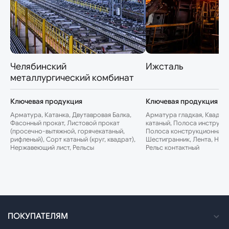
Челябинский
Ижсталь
металлургический комбинат
Ключевая продукция
Ключевая продукция
Арматура, Катанка, Двутавровая Балка,
Арматура гладкая, Квадрат
Фасонный прокат, Листовой прокат
катаный, Полоса инструме
(просечно-вытяжной, горячекатаный,
Полоса конструкционная, 
рифленый), Сорт катаный (круг, квадрат),
Шестигранник, Лента, Нер
Нержавеющий лист, Рельсы
Рельс контактный
ПОКУПАТЕЛЯМ