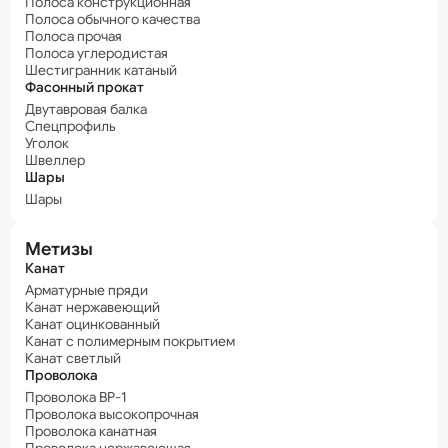
Полоса конструкционная
Полоса обычного качества
Полоса прочая
Полоса углеродистая
Шестигранник катаный
Фасонный прокат
Двутавровая балка
Спецпрофиль
Уголок
Швеллер
Шары
Шары
Метизы
Канат
Арматурные пряди
Канат нержавеющий
Канат оцинкованный
Канат с полимерным покрытием
Канат светлый
Проволока
Проволока ВР-1
Проволока высокопрочная
Проволока канатная