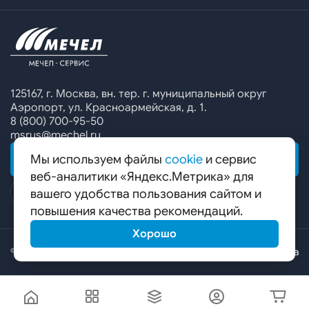
Офисы продаж
Печатные каталоги
Контакты
Челябинский металлургический комбинат
Предупреждение о мошенничестве
Сбор коммерческих предложений
Ижсталь
Специальные предложения
Уральская кузница
Калькулятор металла
Белорецкий металлургический комбинат
125167, г. Москва, вн. тер. г. муниципальный округ
Аэропорт, ул. Красноармейская, д. 1.
Гурьевский филиал ЧМК
8 (800) 700-95-50
msrus@mechel.ru
Мы используем файлы
cookie
и сервис
ОБРАТНАЯ СВЯЗЬ
веб-аналитики «Яндекс.Метрика» для
вашего удобства пользования сайтом и
повышения качества рекомендаций.
Хорошо
© ООО «Мечел-Сервис», 2026
Карта сайта