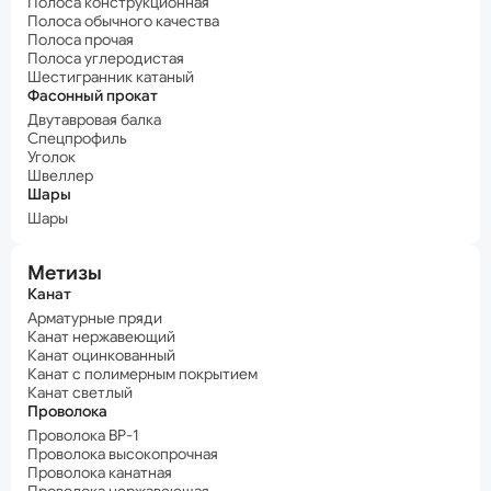
Полоса конструкционная
Полоса обычного качества
Полоса прочая
Полоса углеродистая
Шестигранник катаный
Фасонный прокат
Двутавровая балка
Спецпрофиль
Уголок
Швеллер
Шары
Шары
Метизы
Канат
Арматурные пряди
Канат нержавеющий
Канат оцинкованный
Канат с полимерным покрытием
Канат светлый
Проволока
Проволока ВР-1
Проволока высокопрочная
Проволока канатная