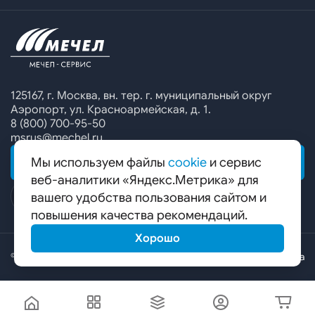
Офисы продаж
Печатные каталоги
Контакты
Челябинский металлургический комбинат
Предупреждение о мошенничестве
Сбор коммерческих предложений
Ижсталь
Специальные предложения
Уральская кузница
Калькулятор металла
Белорецкий металлургический комбинат
125167, г. Москва, вн. тер. г. муниципальный округ
Аэропорт, ул. Красноармейская, д. 1.
Гурьевский филиал ЧМК
8 (800) 700-95-50
msrus@mechel.ru
Мы используем файлы
cookie
и сервис
ОБРАТНАЯ СВЯЗЬ
веб-аналитики «Яндекс.Метрика» для
вашего удобства пользования сайтом и
повышения качества рекомендаций.
Хорошо
© ООО «Мечел-Сервис», 2026
Карта сайта