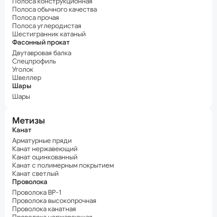
Полоса конструкционная
Полоса обычного качества
Полоса прочая
Полоса углеродистая
Шестигранник катаный
Фасонный прокат
Двутавровая балка
Спецпрофиль
Уголок
Швеллер
Шары
Шары
Метизы
Канат
Арматурные пряди
Канат нержавеющий
Канат оцинкованный
Канат с полимерным покрытием
Канат светлый
Проволока
Проволока ВР-1
Проволока высокопрочная
Проволока канатная