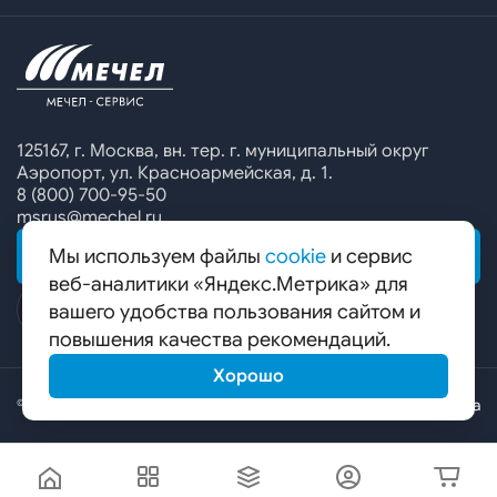
Офисы продаж
Печатные каталоги
Контакты
Челябинский металлургический комбинат
Предупреждение о мошенничестве
Сбор коммерческих предложений
Ижсталь
Специальные предложения
Уральская кузница
Калькулятор металла
Белорецкий металлургический комбинат
125167, г. Москва, вн. тер. г. муниципальный округ
Аэропорт, ул. Красноармейская, д. 1.
Гурьевский филиал ЧМК
8 (800) 700-95-50
msrus@mechel.ru
Мы используем файлы
cookie
и сервис
ОБРАТНАЯ СВЯЗЬ
веб-аналитики «Яндекс.Метрика» для
вашего удобства пользования сайтом и
повышения качества рекомендаций.
Хорошо
© ООО «Мечел-Сервис», 2026
Карта сайта