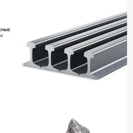
жные
ые