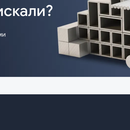
искали?
ми