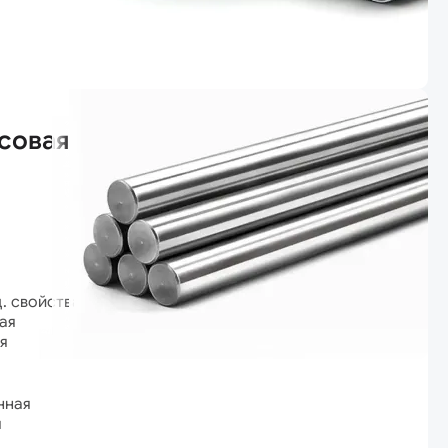
совая
ц. свойствами
ая
я
нная
я