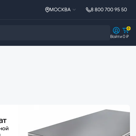
МОСКВА
8 800 700 95 50
0
Войти
0 ₽
Ферросплавы
Ферросплавы
Ферросилиций
ат
ной
й