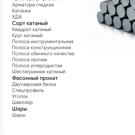
Полоса углеродистая
Арматурные п
Арматура гладкая
Шестигранник катаный
Канат нержав
Катанка
Канат оцинко
Фасонный прокат
Канат с поли
ХДА
покрытием
Двутавровая балка
Сорт катаный
Канат светлый
Спецпрофиль
Квадрат катаный
Уголок
Круг катаный
Проволока
Швеллер
Полоса инструментальная
Проволока ВР-
Шары
Проволока
Полоса конструкционная
высокопрочна
Шары
Полоса обычного качества
Проволока кан
Полоса прочая
Проволока
Нержавеющая сталь
Полоса углеродистая
нержавеющая
Шестигранник катаный
Проволока
Нержавеющий лист
Фасонный прокат
оцинкованная
Проволока про
Нержавеющий лист горячекатаный
Двутавровая балка
Проволока
Нержавеющий лист холоднокатаный
Спецпрофиль
пружинная
Уголок
Нержавеющий сорт
машиностроит
Швеллер
Проволока
Квадрат нержавеющий
Шары
пружинная
Круг нержавеющий
мебельная
Полоса нержавеющая
Шары
Проволока сва
Шестигранник нержавеющий
Проволока
термонеобраб
Проволока