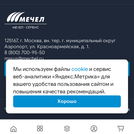
Офисы продаж
Печатные каталоги
Контакты
Челябинский металлургический комбинат
Предупреждение о мошенничестве
Сбор коммерческих предложений
Ижсталь
Специальные предложения
Уральская кузница
Калькулятор металла
Белорецкий металлургический комбинат
125167, г. Москва, вн. тер. г. муниципальный округ
Аэропорт, ул. Красноармейская, д. 1.
Гурьевский филиал ЧМК
8 (800) 700-95-50
msrus@mechel.ru
Мы используем файлы
cookie
и сервис
ОБРАТНАЯ СВЯЗЬ
веб-аналитики «Яндекс.Метрика» для
вашего удобства пользования сайтом и
повышения качества рекомендаций.
Хорошо
© ООО «Мечел-Сервис», 2026
Карта сайта