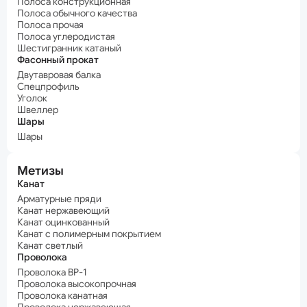
Полоса конструкционная
Полоса обычного качества
Полоса прочая
Полоса углеродистая
Шестигранник катаный
Фасонный прокат
Двутавровая балка
Спецпрофиль
Уголок
Швеллер
Шары
Шары
Метизы
Канат
Арматурные пряди
Канат нержавеющий
Канат оцинкованный
Канат с полимерным покрытием
Канат светлый
Проволока
Проволока ВР-1
Проволока высокопрочная
Проволока канатная