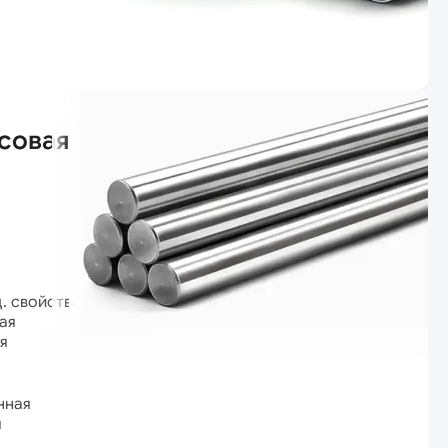
совая
ц. свойствами
ая
я
нная
я