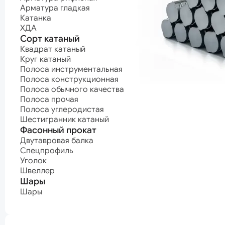
Полоса углеродистая
Арматурные п
Арматура гладкая
Шестигранник катаный
Канат нержав
Катанка
Канат оцинко
Фасонный прокат
Канат с поли
ХДА
покрытием
Двутавровая балка
Сорт катаный
Канат светлый
Спецпрофиль
Квадрат катаный
Уголок
Круг катаный
Проволока
Швеллер
Полоса инструментальная
Проволока ВР-
Шары
Проволока
Полоса конструкционная
высокопрочна
Шары
Полоса обычного качества
Проволока кан
Полоса прочая
Проволока
Нержавеющая сталь
Полоса углеродистая
нержавеющая
Шестигранник катаный
Проволока
Нержавеющий лист
Фасонный прокат
оцинкованная
Проволока про
Нержавеющий лист горячекатаный
Двутавровая балка
Проволока
Нержавеющий лист холоднокатаный
Спецпрофиль
пружинная
Уголок
Нержавеющий сорт
машиностроит
Швеллер
Проволока
Квадрат нержавеющий
Шары
пружинная
Круг нержавеющий
мебельная
Полоса нержавеющая
Шары
Проволока сва
Шестигранник нержавеющий
Проволока
термонеобраб
Проволока