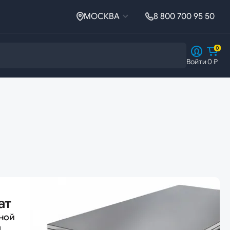
МОСКВА
8 800 700 95 50
0
Войти
0 ₽
Ферросплавы
Ферросплавы
Ферросилиций
ат
ной
й