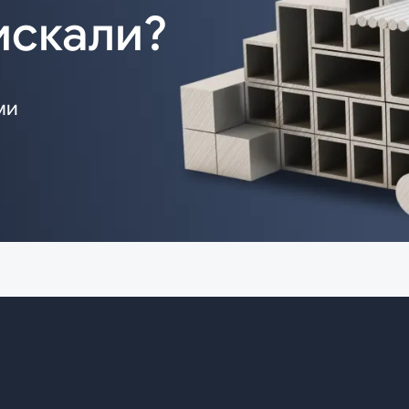
искали?
ми