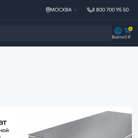
МОСКВА
8 800 700 95 50
0
Войти
0 ₽
Ферросплавы
Ферросплавы
Ферросилиций
ат
ной
й