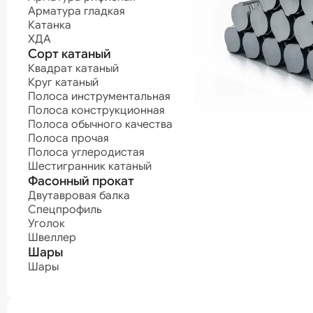
Полоса углеродистая
Арматурные п
Арматура гладкая
Шестигранник катаный
Канат нержав
Катанка
Канат оцинко
Фасонный прокат
Канат с поли
ХДА
покрытием
Двутавровая балка
Сорт катаный
Канат светлый
Спецпрофиль
Квадрат катаный
Уголок
Круг катаный
Проволока
Швеллер
Полоса инструментальная
Проволока ВР-
Шары
Проволока
Полоса конструкционная
высокопрочна
Шары
Полоса обычного качества
Проволока кан
Полоса прочая
Проволока
Нержавеющая сталь
Полоса углеродистая
нержавеющая
Шестигранник катаный
Проволока
Нержавеющий лист
Фасонный прокат
оцинкованная
Проволока про
Нержавеющий лист горячекатаный
Двутавровая балка
Проволока
Нержавеющий лист холоднокатаный
Спецпрофиль
пружинная
Уголок
Нержавеющий сорт
машиностроит
Швеллер
Проволока
Квадрат нержавеющий
Шары
пружинная
Круг нержавеющий
мебельная
Полоса нержавеющая
Шары
Проволока сва
Шестигранник нержавеющий
Проволока
термонеобраб
Проволока