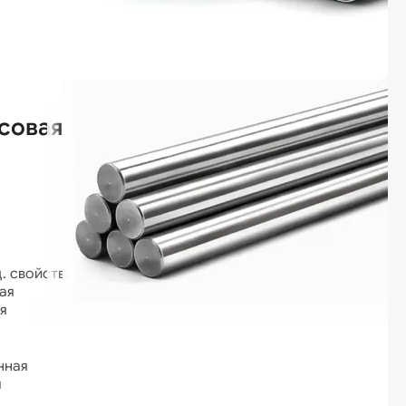
совая
ц. свойствами
ая
я
нная
я