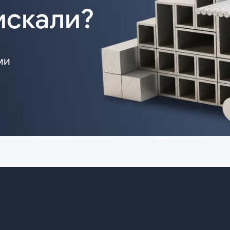
искали?
ми