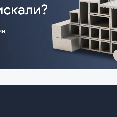
искали?
ми