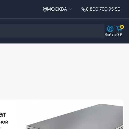
МОСКВА
8 800 700 95 50
0
Войти
0 ₽
Ферросплавы
Ферросплавы
Ферросилиций
ат
ной
й