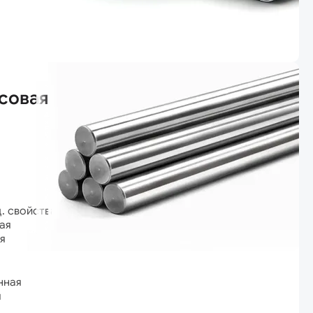
совая
ц. свойствами
ая
я
нная
я