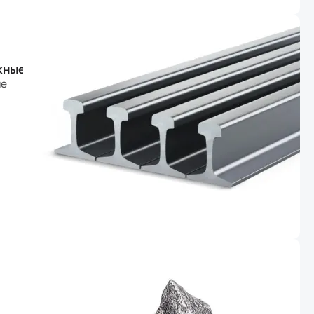
жные
ые