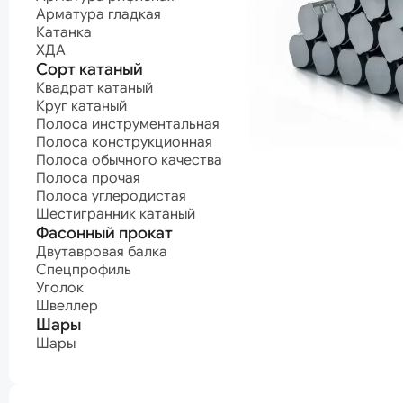
Полоса углеродистая
Арматурные п
Арматура гладкая
Шестигранник катаный
Канат нержав
Катанка
Канат оцинко
Фасонный прокат
Канат с поли
ХДА
покрытием
Двутавровая балка
Сорт катаный
Канат светлый
Спецпрофиль
Квадрат катаный
Уголок
Круг катаный
Проволока
Швеллер
Полоса инструментальная
Проволока ВР-
Шары
Проволока
Полоса конструкционная
высокопрочна
Шары
Полоса обычного качества
Проволока кан
Полоса прочая
Проволока
Нержавеющая сталь
Полоса углеродистая
нержавеющая
Шестигранник катаный
Проволока
Нержавеющий лист
Фасонный прокат
оцинкованная
Проволока про
Нержавеющий лист горячекатаный
Двутавровая балка
Проволока
Нержавеющий лист холоднокатаный
Спецпрофиль
пружинная
Уголок
Нержавеющий сорт
машиностроит
Швеллер
Проволока
Квадрат нержавеющий
Шары
пружинная
Круг нержавеющий
мебельная
Полоса нержавеющая
Шары
Проволока сва
Шестигранник нержавеющий
Проволока
термонеобраб
Проволока