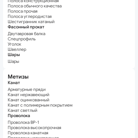
Полоса конструкционная
Полоса обычного качества
Полоса прочая
Полоса углеродистая
Шестигранник катаный
Фасонный прокат
Двутавровая балка
Спецпрофиль
Уголок
Швеллер
Шары
Шары
Метизы
Канат
Арматурные пряди
Канат нержавеющий
Канат оцинкованный
Канат с полимерным покрытием
Канат светлый
Проволока
Проволока ВР-1
Проволока высокопрочная
Проволока канатная