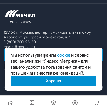
Офисы продаж
Печатные каталоги
Контакты
Челябинский металлургический комбинат
Предупреждение о мошенничестве
Сбор коммерческих предложений
Ижсталь
Специальные предложения
Уральская кузница
Калькулятор металла
Белорецкий металлургический комбинат
125167, г. Москва, вн. тер. г. муниципальный округ
Аэропорт, ул. Красноармейская, д. 1.
Гурьевский филиал ЧМК
8 (800) 700-95-50
msrus@mechel.ru
Мы используем файлы
cookie
и сервис
ОБРАТНАЯ СВЯЗЬ
веб-аналитики «Яндекс.Метрика» для
вашего удобства пользования сайтом и
повышения качества рекомендаций.
Хорошо
© ООО «Мечел-Сервис», 2026
Карта сайта