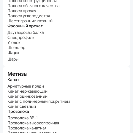
Полоса конструкционная
Полоса обычного качества
Полоса прочая
Полоса углеродистая
Шестигранник катаный
Фасонный прокат
Двутавровая балка
Спецпрофиль
Уголок
Швеллер
Шары
Шары
Метизы
Канат
Арматурные пряди
Канат нержавеющий
Канат оцинкованный
Канат с полимерным покрытием
Канат светлый
Проволока
Проволока ВР-1
Проволока высокопрочная
Проволока канатная