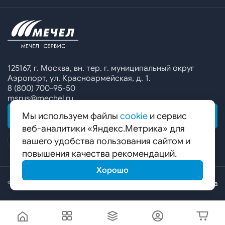
Офисы продаж
Печатные каталоги
Контакты
Челябинский металлургический комбинат
Предупреждение о мошенничестве
Сбор коммерческих предложений
Ижсталь
Специальные предложения
Уральская кузница
Калькулятор металла
Белорецкий металлургический комбинат
125167, г. Москва, вн. тер. г. муниципальный округ
Аэропорт, ул. Красноармейская, д. 1.
Гурьевский филиал ЧМК
8 (800) 700-95-50
msrus@mechel.ru
Мы используем файлы
cookie
и сервис
ОБРАТНАЯ СВЯЗЬ
веб-аналитики «Яндекс.Метрика» для
вашего удобства пользования сайтом и
повышения качества рекомендаций.
Хорошо
© ООО «Мечел-Сервис», 2026
Карта сайта