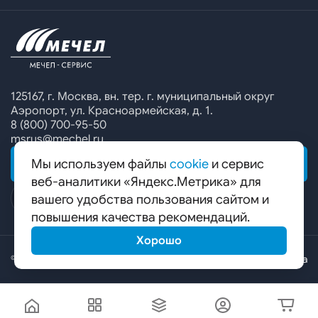
Офисы продаж
Печатные каталоги
Контакты
Челябинский металлургический комбинат
Предупреждение о мошенничестве
Сбор коммерческих предложений
Ижсталь
Специальные предложения
Уральская кузница
Калькулятор металла
Белорецкий металлургический комбинат
125167, г. Москва, вн. тер. г. муниципальный округ
Аэропорт, ул. Красноармейская, д. 1.
Гурьевский филиал ЧМК
8 (800) 700-95-50
msrus@mechel.ru
Мы используем файлы
cookie
и сервис
ОБРАТНАЯ СВЯЗЬ
веб-аналитики «Яндекс.Метрика» для
вашего удобства пользования сайтом и
повышения качества рекомендаций.
Хорошо
© ООО «Мечел-Сервис», 2026
Карта сайта