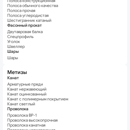
Полоса конструкционная
Полоса обычного качества
Полоса прочая
Полоса углеродистая
Шестигранник катаный
Фасонный прокат
Двутавровая балка
Спецпрофиль
Уголок
Швеллер
Шары
Шары
Метизы
Канат
Арматурные пряди
Канат нержавеющий
Канат оцинкованный
Канат с полимерным покрытием
Канат светлый
Проволока
Проволока ВР-1
Проволока высокопрочная
Проволока канатная