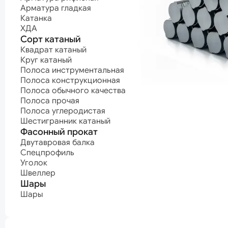
Полоса углеродистая
Арматурные п
Арматура гладкая
Шестигранник катаный
Канат нержав
Катанка
Канат оцинко
Фасонный прокат
Канат с поли
ХДА
покрытием
Двутавровая балка
Сорт катаный
Канат светлый
Спецпрофиль
Квадрат катаный
Уголок
Круг катаный
Проволока
Швеллер
Полоса инструментальная
Проволока ВР-
Шары
Проволока
Полоса конструкционная
высокопрочна
Шары
Полоса обычного качества
Проволока кан
Полоса прочая
Проволока
Нержавеющая сталь
Полоса углеродистая
нержавеющая
Шестигранник катаный
Проволока
Нержавеющий лист
Фасонный прокат
оцинкованная
Проволока про
Нержавеющий лист горячекатаный
Двутавровая балка
Проволока
Нержавеющий лист холоднокатаный
Спецпрофиль
пружинная
Уголок
Нержавеющий сорт
машиностроит
Швеллер
Проволока
Квадрат нержавеющий
Шары
пружинная
Круг нержавеющий
мебельная
Полоса нержавеющая
Шары
Проволока сва
Шестигранник нержавеющий
Проволока
термонеобраб
Проволока