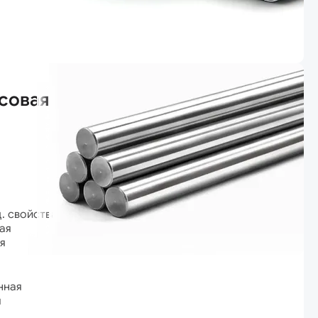
совая
ц. свойствами
ая
я
нная
я