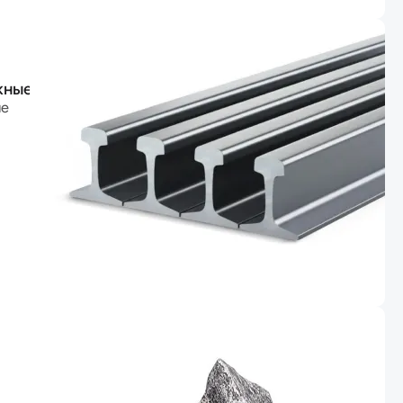
жные
ые