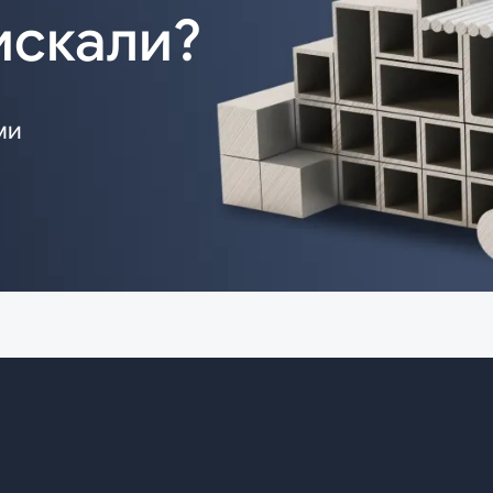
искали?
ми