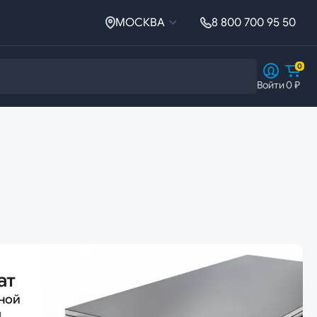
МОСКВА
8 800 700 95 50
0
Войти
0 ₽
Ферросплавы
Ферросплавы
Ферросилиций
ат
ной
й