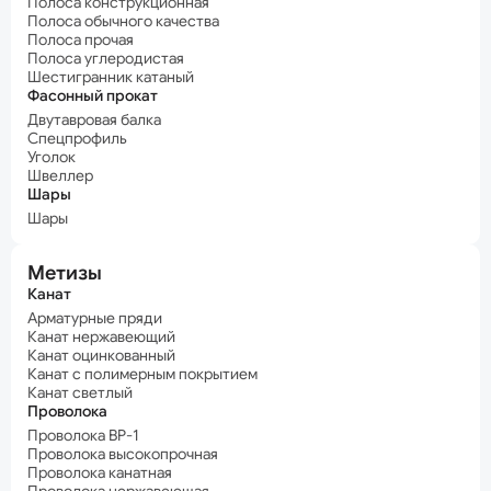
Полоса конструкционная
Полоса обычного качества
Полоса прочая
Полоса углеродистая
Шестигранник катаный
Фасонный прокат
Двутавровая балка
Спецпрофиль
Уголок
Швеллер
Шары
Шары
Метизы
Канат
Арматурные пряди
Канат нержавеющий
Канат оцинкованный
Канат с полимерным покрытием
Канат светлый
Проволока
Проволока ВР-1
Проволока высокопрочная
Проволока канатная