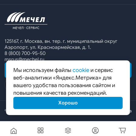
Офисы продаж
Печатные каталоги
Контакты
Челябинский металлургический комбинат
Предупреждение о мошенничестве
Сбор коммерческих предложений
Ижсталь
Специальные предложения
Уральская кузница
Калькулятор металла
Белорецкий металлургический комбинат
125167, г. Москва, вн. тер. г. муниципальный округ
Аэропорт, ул. Красноармейская, д. 1.
Гурьевский филиал ЧМК
8 (800) 700-95-50
msrus@mechel.ru
Мы используем файлы
cookie
и сервис
ОБРАТНАЯ СВЯЗЬ
веб-аналитики «Яндекс.Метрика» для
вашего удобства пользования сайтом и
повышения качества рекомендаций.
Хорошо
© ООО «Мечел-Сервис», 2026
Карта сайта