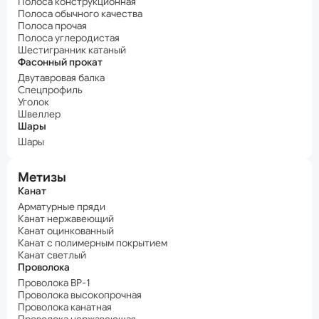
Полоса конструкционная
Полоса обычного качества
Полоса прочая
Полоса углеродистая
Шестигранник катаный
Фасонный прокат
Двутавровая балка
Спецпрофиль
Уголок
Швеллер
Шары
Шары
Метизы
Канат
Арматурные пряди
Канат нержавеющий
Канат оцинкованный
Канат с полимерным покрытием
Канат светлый
Проволока
Проволока ВР-1
Проволока высокопрочная
Проволока канатная