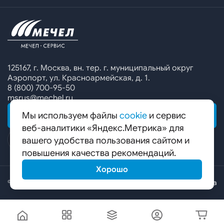
Офисы продаж
Печатные каталоги
Контакты
Челябинский металлургический комбинат
Предупреждение о мошенничестве
Сбор коммерческих предложений
Ижсталь
Специальные предложения
Уральская кузница
Калькулятор металла
Белорецкий металлургический комбинат
125167, г. Москва, вн. тер. г. муниципальный округ
Аэропорт, ул. Красноармейская, д. 1.
Гурьевский филиал ЧМК
8 (800) 700-95-50
msrus@mechel.ru
Мы используем файлы
cookie
и сервис
ОБРАТНАЯ СВЯЗЬ
веб-аналитики «Яндекс.Метрика» для
вашего удобства пользования сайтом и
повышения качества рекомендаций.
Хорошо
© ООО «Мечел-Сервис», 2026
Карта сайта