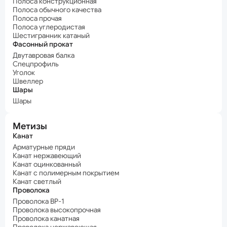
Полоса конструкционная
Полоса обычного качества
Полоса прочая
Полоса углеродистая
Шестигранник катаный
Фасонный прокат
Двутавровая балка
Спецпрофиль
Уголок
Швеллер
Шары
Шары
Метизы
Канат
Арматурные пряди
Канат нержавеющий
Канат оцинкованный
Канат с полимерным покрытием
Канат светлый
Проволока
Проволока ВР-1
Проволока высокопрочная
Проволока канатная