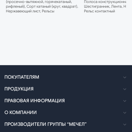
(просечно-вытяжной, горячекатаный,
Полоса конструкционная, 
рифленый), Сорт катаный (круг, квадрат),
Шестигранник, Лента, Нер
Нержавеющий лист, Рельсы
Рельс контактный
ПОКУПАТЕЛЯМ
Как оформить заказ
ПРОДУКЦИЯ
Доставка
Каталог
ПРАВОВАЯ ИНФОРМАЦИЯ
Оплата
Технические спецификации
Политика в отношении обработки персональных
О КОМПАНИИ
данных
Договоры и УПМД
Сертификация
Новости
ПРОИЗВОДИТЕЛИ ГРУППЫ “МЕЧЕЛ”
Согласие на обработку персональных данных