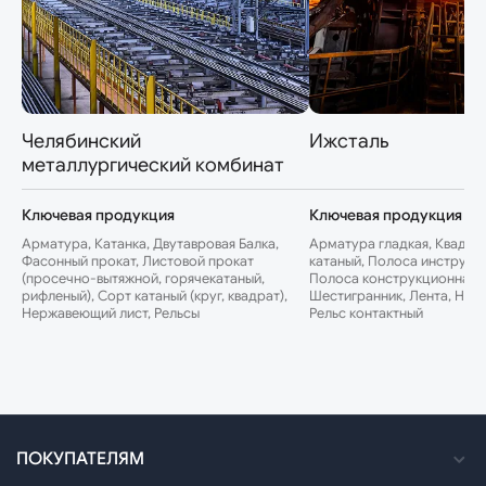
Челябинский
Ижсталь
металлургический комбинат
Ключевая продукция
Ключевая продукция
Арматура, Катанка, Двутавровая Балка,
Арматура гладкая, Квадрат
Фасонный прокат, Листовой прокат
катаный, Полоса инструме
(просечно-вытяжной, горячекатаный,
Полоса конструкционная, 
рифленый), Сорт катаный (круг, квадрат),
Шестигранник, Лента, Нер
Нержавеющий лист, Рельсы
Рельс контактный
ПОКУПАТЕЛЯМ