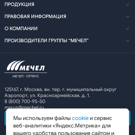
Как оформить заказ
ПРОДУКЦИЯ
Доставка
Каталог
ПРАВОВАЯ ИНФОРМАЦИЯ
Оплата
Технические спецификации
Политика в отношении обработки персональных
О КОМПАНИИ
данных
Договоры и УПМД
Сертификация
Новости
ПРОИЗВОДИТЕЛИ ГРУППЫ “МЕЧЕЛ”
Согласие на обработку персональных данных
Офисы продаж
Печатные каталоги
Контакты
Челябинский металлургический комбинат
Предупреждение о мошенничестве
Сбор коммерческих предложений
Ижсталь
Специальные предложения
Уральская кузница
Калькулятор металла
Белорецкий металлургический комбинат
125167, г. Москва, вн. тер. г. муниципальный округ
Аэропорт, ул. Красноармейская, д. 1.
Гурьевский филиал ЧМК
8 (800) 700-95-50
msrus@mechel.ru
Мы используем файлы
cookie
и сервис
ОБРАТНАЯ СВЯЗЬ
веб-аналитики «Яндекс.Метрика» для
вашего удобства пользования сайтом и