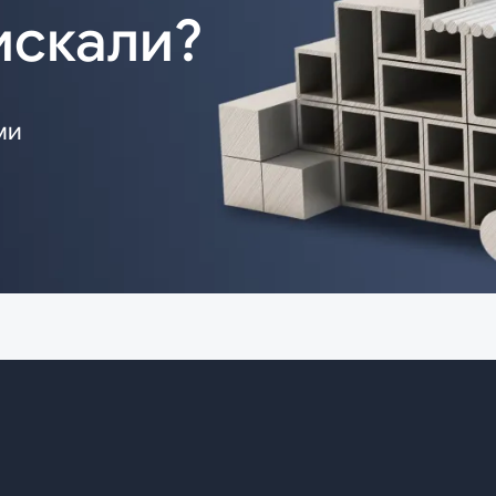
искали?
ми