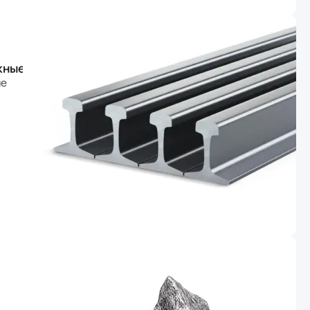
жные
ые