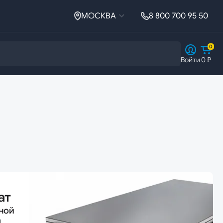
МОСКВА
8 800 700 95 50
0
Войти
0 ₽
Ферросплавы
Ферросплавы
Ферросилиций
ат
ной
й