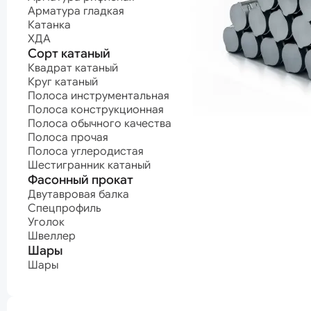
Полоса углеродистая
Арматурные п
Арматура гладкая
Шестигранник катаный
Канат нержав
Катанка
Канат оцинко
Фасонный прокат
Канат с поли
ХДА
покрытием
Двутавровая балка
Сорт катаный
Канат светлый
Спецпрофиль
Квадрат катаный
Уголок
Круг катаный
Проволока
Швеллер
Полоса инструментальная
Проволока ВР-
Шары
Проволока
Полоса конструкционная
высокопрочна
Шары
Полоса обычного качества
Проволока кан
Полоса прочая
Проволока
Нержавеющая сталь
Полоса углеродистая
нержавеющая
Шестигранник катаный
Проволока
Нержавеющий лист
Фасонный прокат
оцинкованная
Проволока про
Нержавеющий лист горячекатаный
Двутавровая балка
Проволока
Нержавеющий лист холоднокатаный
Спецпрофиль
пружинная
Уголок
Нержавеющий сорт
машиностроит
Швеллер
Проволока
Квадрат нержавеющий
Шары
пружинная
Круг нержавеющий
мебельная
Полоса нержавеющая
Шары
Проволока сва
Шестигранник нержавеющий
Проволока
термонеобраб
Проволока