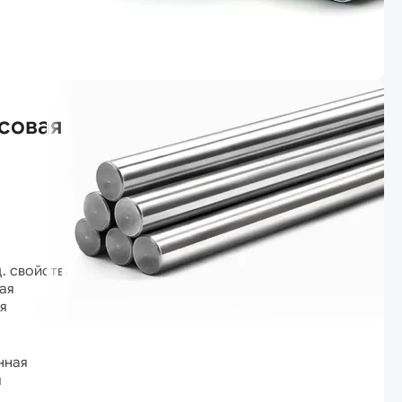
совая
ц. свойствами
ая
я
нная
я