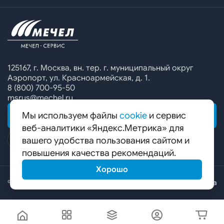
Офисы продаж
Печатные каталоги
Контакты
Челябинский металлургический комбинат
Предупреждение о мошенничестве
Сбор коммерческих предложений
Ижсталь
Специальные предложения
Уральская кузница
Калькулятор металла
Белорецкий металлургический комбинат
125167, г. Москва, вн. тер. г. муниципальный округ
Аэропорт, ул. Красноармейская, д. 1.
Гурьевский филиал ЧМК
8 (800) 700-95-50
msrus@mechel.ru
Мы используем файлы
cookie
и сервис
ОБРАТНАЯ СВЯЗЬ
веб-аналитики «Яндекс.Метрика» для
вашего удобства пользования сайтом и
повышения качества рекомендаций.
Хорошо
© ООО «Мечел-Сервис», 2026
Карта сайта