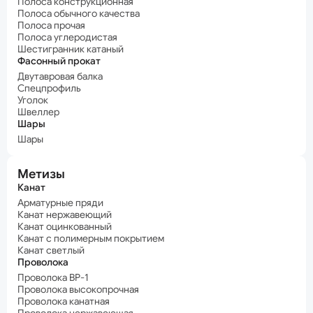
Полоса конструкционная
Полоса обычного качества
Полоса прочая
Полоса углеродистая
Шестигранник катаный
Фасонный прокат
Двутавровая балка
Спецпрофиль
Уголок
Швеллер
Шары
Шары
Метизы
Канат
Арматурные пряди
Канат нержавеющий
Канат оцинкованный
Канат с полимерным покрытием
Канат светлый
Проволока
Проволока ВР-1
Проволока высокопрочная
Проволока канатная