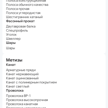
Полоса конструкционная
Полоса обычного качества
Полоса прочая
Полоса углеродистая
Шестигранник катаный
Фасонный прокат
Двутавровая балка
Спецпрофиль
Уголок
Швеллер
Шары
Шары
Метизы
Канат
Арматурные пряди
Канат нержавеющий
Канат оцинкованный
Канат с полимерным покрытием
Канат светлый
Проволока
Проволока ВР-1
Проволока высокопрочная
Проволока канатная