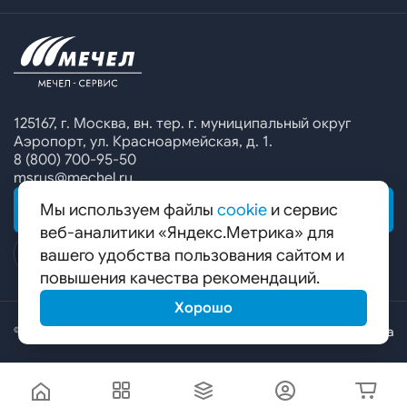
Офисы продаж
Печатные каталоги
Контакты
Челябинский металлургический комбинат
Предупреждение о мошенничестве
Сбор коммерческих предложений
Ижсталь
Специальные предложения
Уральская кузница
Калькулятор металла
Белорецкий металлургический комбинат
125167, г. Москва, вн. тер. г. муниципальный округ
Аэропорт, ул. Красноармейская, д. 1.
Гурьевский филиал ЧМК
8 (800) 700-95-50
msrus@mechel.ru
Мы используем файлы
cookie
и сервис
ОБРАТНАЯ СВЯЗЬ
веб-аналитики «Яндекс.Метрика» для
вашего удобства пользования сайтом и
повышения качества рекомендаций.
Хорошо
© ООО «Мечел-Сервис», 2026
Карта сайта