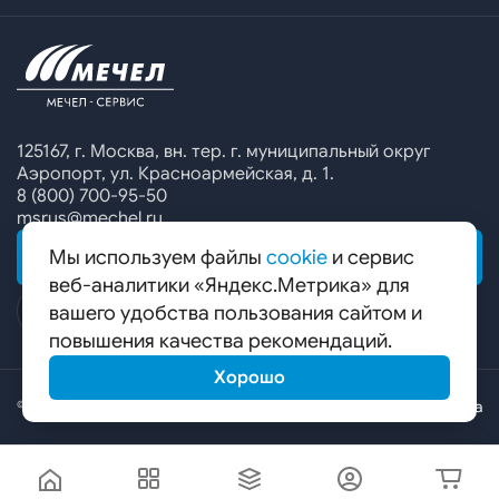
Офисы продаж
Печатные каталоги
Контакты
Челябинский металлургический комбинат
Предупреждение о мошенничестве
Сбор коммерческих предложений
Ижсталь
Специальные предложения
Уральская кузница
Калькулятор металла
Белорецкий металлургический комбинат
125167, г. Москва, вн. тер. г. муниципальный округ
Аэропорт, ул. Красноармейская, д. 1.
Гурьевский филиал ЧМК
8 (800) 700-95-50
msrus@mechel.ru
Мы используем файлы
cookie
и сервис
ОБРАТНАЯ СВЯЗЬ
веб-аналитики «Яндекс.Метрика» для
вашего удобства пользования сайтом и
повышения качества рекомендаций.
Хорошо
© ООО «Мечел-Сервис», 2026
Карта сайта