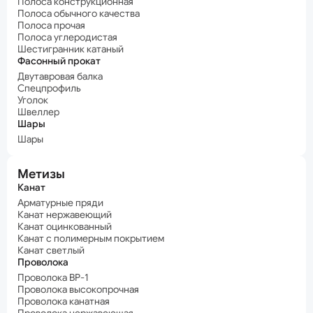
Полоса конструкционная
Полоса обычного качества
Полоса прочая
Полоса углеродистая
Шестигранник катаный
Фасонный прокат
Двутавровая балка
Спецпрофиль
Уголок
Швеллер
Шары
Шары
Метизы
Канат
Арматурные пряди
Канат нержавеющий
Канат оцинкованный
Канат с полимерным покрытием
Канат светлый
Проволока
Проволока ВР-1
Проволока высокопрочная
Проволока канатная