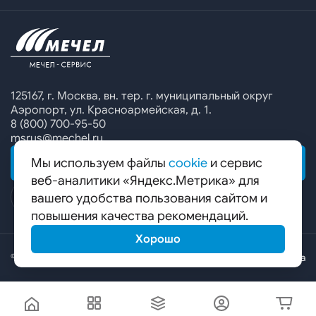
Офисы продаж
Печатные каталоги
Контакты
Челябинский металлургический комбинат
Предупреждение о мошенничестве
Сбор коммерческих предложений
Ижсталь
Специальные предложения
Уральская кузница
Калькулятор металла
Белорецкий металлургический комбинат
125167, г. Москва, вн. тер. г. муниципальный округ
Аэропорт, ул. Красноармейская, д. 1.
Гурьевский филиал ЧМК
8 (800) 700-95-50
msrus@mechel.ru
Мы используем файлы
cookie
и сервис
ОБРАТНАЯ СВЯЗЬ
веб-аналитики «Яндекс.Метрика» для
вашего удобства пользования сайтом и
повышения качества рекомендаций.
Хорошо
© ООО «Мечел-Сервис», 2026
Карта сайта