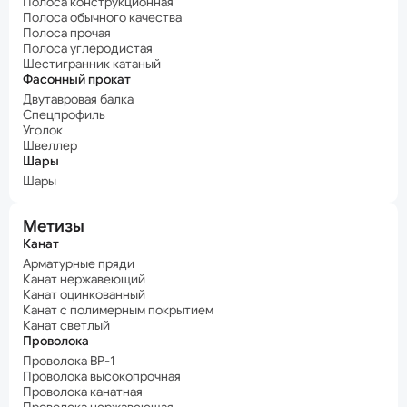
Полоса конструкционная
Полоса обычного качества
Полоса прочая
Полоса углеродистая
Шестигранник катаный
Фасонный прокат
Двутавровая балка
Спецпрофиль
Уголок
Швеллер
Шары
Шары
Метизы
Канат
Арматурные пряди
Канат нержавеющий
Канат оцинкованный
Канат с полимерным покрытием
Канат светлый
Проволока
Проволока ВР-1
Проволока высокопрочная
Проволока канатная