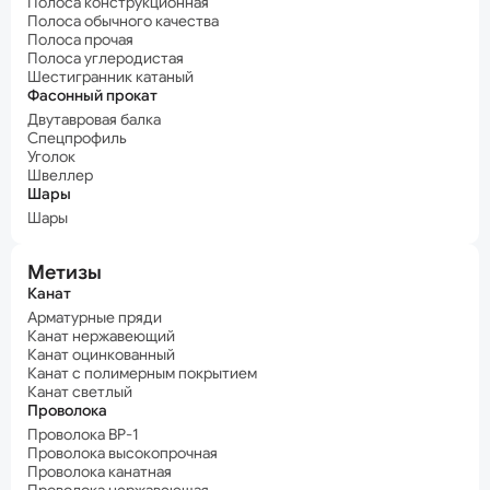
Полоса конструкционная
Полоса обычного качества
Полоса прочая
Полоса углеродистая
Шестигранник катаный
Фасонный прокат
Двутавровая балка
Спецпрофиль
Уголок
Швеллер
Шары
Шары
Метизы
Канат
Арматурные пряди
Канат нержавеющий
Канат оцинкованный
Канат с полимерным покрытием
Канат светлый
Проволока
Проволока ВР-1
Проволока высокопрочная
Проволока канатная