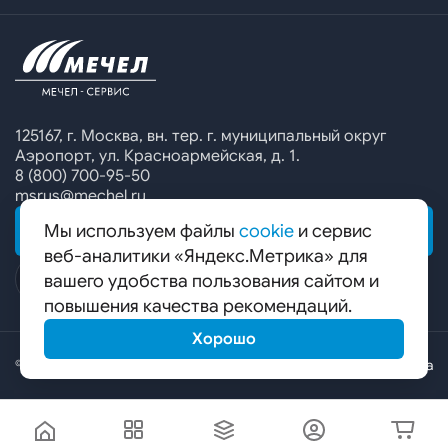
Офисы продаж
Печатные каталоги
Контакты
Челябинский металлургический комбинат
Предупреждение о мошенничестве
Сбор коммерческих предложений
Ижсталь
Специальные предложения
Уральская кузница
Калькулятор металла
Белорецкий металлургический комбинат
125167, г. Москва, вн. тер. г. муниципальный округ
Аэропорт, ул. Красноармейская, д. 1.
Гурьевский филиал ЧМК
8 (800) 700-95-50
msrus@mechel.ru
Мы используем файлы
cookie
и сервис
ОБРАТНАЯ СВЯЗЬ
веб-аналитики «Яндекс.Метрика» для
вашего удобства пользования сайтом и
повышения качества рекомендаций.
Хорошо
© ООО «Мечел-Сервис», 2026
Карта сайта